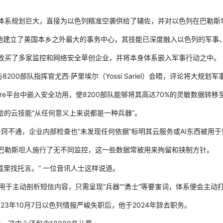
体系规划巨大，直接为以色列精准空袭供给了辅佐，并对以色列在巴勒斯
地建立了美国本乡之外最大的事务中心，其技能已深度融入以色列的军事
收买了多家监控和网络安全草创企业，并将本身体系嵌入军事行动之中。
曾与8200部队指挥官尤西·萨里埃尔（Yossi Sariel）会晤，评论将大规
平台中嵌入安全功用，使8200部队能够将其高达70%的灵敏数据转移
的云技能“从任何意义上来说都是一种兵器”。
通，企业内部检查也“未发现任何依据”标明其云服务或AI东西被用于
巴勒斯坦人施行了无不同监控，这一些数据常被用来拘留和挟制方针。
里找托言。” 一位音讯人士这样说道。
于主动剖析短信内容，只需呈现“兵器”“勇士”等要害词，体系便会主动
3年10月7日以色列情报严峻失职后，他于2024年辞去职务。