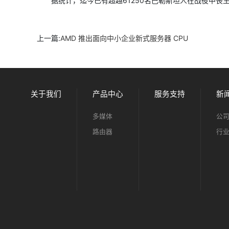
据统计，迄今已有超越61250名巴勒斯坦人在战役中丧生，
上一篇:
AMD 推出面向中小企业新式服务器 CPU
关于我们
产品中心
服务支持
新
多媒体
公
路由器
行