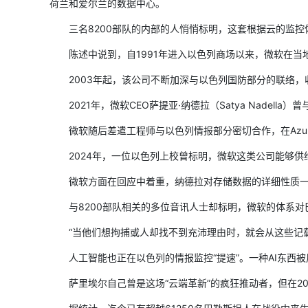
荷兰和爱尔兰的数据中心。
三名8200部队的内部的人悄悄标明，这套根据云的监控
陈述中说到，自1991年进入以色列商场以来，微软在当
2003年起，该公司不断加深与以色列国防部分的联络，
2021年，微软CEO萨提亚·纳德拉（Satya Nadella）
微软随后差遣工程师与以色列情报部分密切合作，在Azure
2024年，一位以色列上校曾标明，微软这类公司能够供给
微软方面在回应中着重，纳德拉对存储数据的详细性质一窍不
与8200部队相关的多位音讯人士却标明，微软的体系对
“当他们想拘捕或人却找不到充沛理由时，就会从这些记载
人工智能也正在以色列的情报监控“提速”。一种AI东西被用
萨里埃尔自己曾是这场“云端革新”的疯狂推动者，但在202