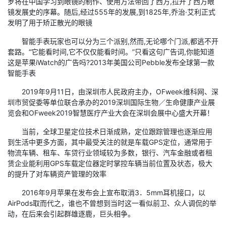
罗将在中国学习到眼镜的制作、使用方法带回了西方,拉开了西方眼
镜发展史的序幕。随后,经过555年的发展,到1825年,乔治·艾利正式
发明了用于矫正散光的眼镜
智能手表玩家也可以分为三个派别,然而,无论哪个门派,都逃不开
套路。“它能看时间,它不仅仅能看时间。”只看这句广告词,你能知道
这是苹果iWatch的广告吗?2013年美国公司Pebble发布全球第一款
智能手表
2019年9月11日，由深圳市人民政府主办，OFweek维科网、深
圳市贸促委等单位联合承办的2019深圳国际生物／生命健康产业展
览会和OFweek2019智慧医疗产业大会在深圳会展中心盛大开幕！
当前，全球卫星定位技术日渐成熟，定位跟踪管理也逐渐应用
到生活中更多方面，其中最受关注的就是车载GPS定位，通常用于
物流车辆、租车、车贷行业领域较为多数，银行、汽车金融或者租
赁企业能利用GPS车载定位器定时掌控车辆当前位置及状态，极大
的提升了对车辆资产管理的效率
2016年9月苹果在发布会上宣布取消3．5mm耳机接口，以
AirPods取而代之，谁也不曾想到当时这一看似前卫、众人调侃的举
动，在后来会引起群雄逐鹿，巨头相争。