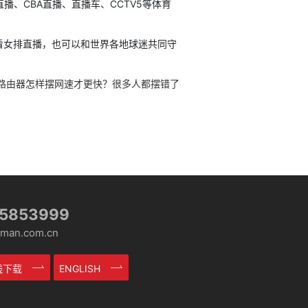
、CBA直播、直播车、CCTV5等体育
女排直播，也可以和世界各地球迷共同守
路由器怎样摆网速才更快？很多人都摆错了
-5853999
an.com.cn
在线下载
ENGLISH