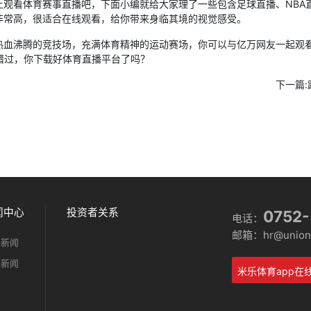
体育赛事直播吧，下面小编就给大家理了一些包含足球直播、NBA直播
非常高，很适合在线观看，给你带来身临其境的视觉感受。
沸腾的竞技场，充满体育精神的运动赛场，你可以与亿万网友一起观看
错过，你下载好体育直播平台了吗？
下一篇:
闻中心
投资者关系
0752
电话：
邮箱：hr@unionm
司新闻
业新闻
米乐体育app