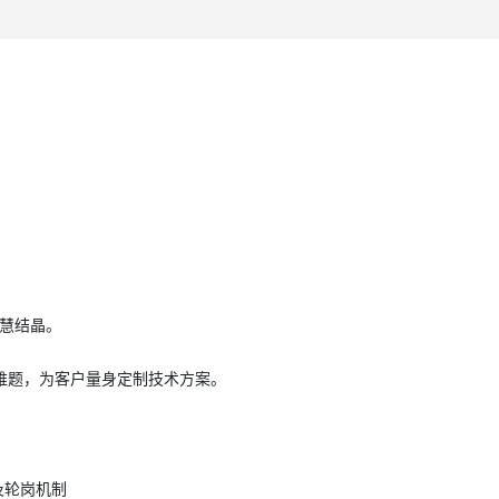
智慧结晶。
难题，为客户量身定制技术方案。
及轮岗机制