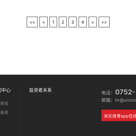
<<
<
1
2
3
4
>
>>
闻中心
投资者关系
0752
电话：
邮箱：hr@unionm
司新闻
业新闻
米乐体育app