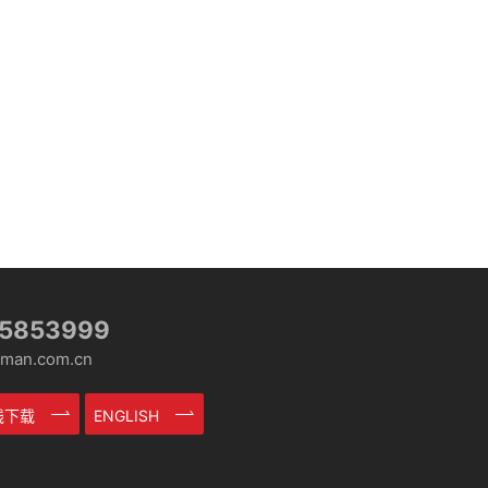
-5853999
an.com.cn
在线下载
ENGLISH