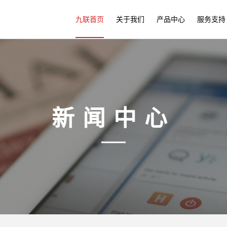
九联首页
关于我们
产品中心
服务支持
新闻中心