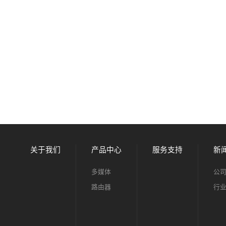
关于我们
产品中心
服务支持
新
多媒体
公
路由器
行