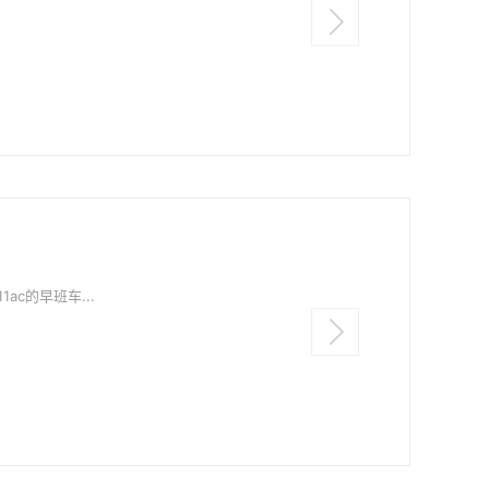
c的早班车...