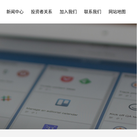
新闻中心
投资者关系
加入我们
联系我们
网站地图