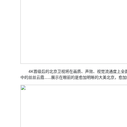
4K晋级后的北京卫视将在画质、声效、视觉流通度上全面
中的丝丝云霞……展示在眼前的是愈加明晰的大美北京，愈加