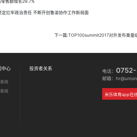
零售额增长29.7%
定扛牢政治责任 不断开创鲁渝协作工作新局面
下一篇:
TOP100summit2017对外发
闻中心
投资者关系
0752
电话：
邮箱：hr@unionm
司新闻
业新闻
米乐体育app