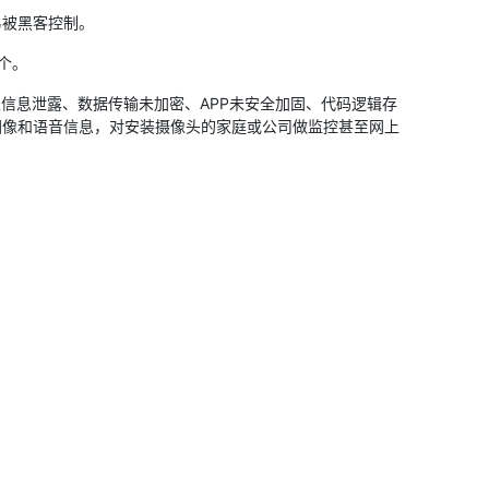
被黑客控制。
个。
信息泄露、数据传输未加密、APP未安全加固、代码逻辑存
图像和语音信息，对安装摄像头的家庭或公司做监控甚至网上