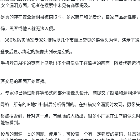
在安全漏洞方面，记者在搜索中未见有商家提及。
真的存在安全漏洞易被窃取时，多家商户和记者说，自家产品高性能，
码，黑客或他人就无法入侵。
，360攻防实验室专家刘健皓以几个市面上常见的摄像头为例，演示了通
登录后显示绑定的摄像头列表是空的。
机登录APP的页面上显示出多个摄像头正在监控的画面。随着代码运行
客交易的画面开始直播。
。专家称已通过邮件等形式向部分摄像头设计厂商提交了缺陷和漏洞详
网络上所有的IP地址扫描后分析得到的。在扫描安全漏洞时发现，摄像
够被搜索到，针对这一点，有经验的人指出，很多小厂家在生产摄像头时
可能被看到。
备的漏洞一类的问题。使用时，可设置一个有一定强度的密码，注意对