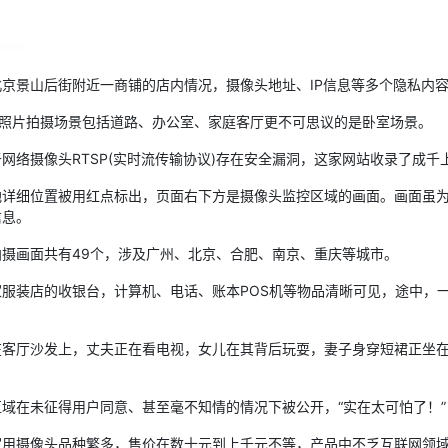
景山后街附近一商铺的店内情况，摄像头地址、IP信息等多个隐私内容
照片拍摄场景包括道路、办公室、家庭客厅更不可思议的是卧室场景。
摄像头RTSP(实时流传输协议)存在安全漏洞，这家网站收录了成千
细位置被用红点标出，页面右下方是摄像头监控区域的画面。画面虽为
信息。
画面共有49个，涉及广州、北京、合肥、南京、重庆等城市。
装店的收银台，计算机、电话、账本POS机等物品清晰可见，途中，一
厅沙发上，丈夫正在看电视，女儿在其背后玩耍，妻子身穿短裙正坐在
在未征得用户同意、甚至毫不知情的情况下被公开，“实在太可怕了！”
摄像头品种繁多，售价在数十元到上千元不等，产品中不乏互联网领域