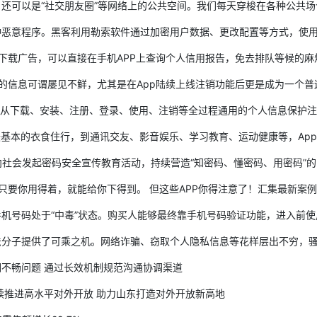
以是“社交朋友圈”等网络上的公共空间。我们每天穿梭在各种公共场合中学
程序。黑客利用勒索软件通过加密用户数据、更改配置等方式，使用户资产
广告，可以直接在手机APP上查询个人信用报告，免去排队等候的麻烦。那
信息可谓屡见不鲜，尤其是在App陆续上线注销功能后更是成为一个普遍的现
下载、安装、注册、登录、使用、注销等全过程通用的个人信息保护注意点
的衣食住行，到通讯交友、影音娱乐、学习教育、运动健康等，App给我们
会发起密码安全宣传教育活动，持续营造“知密码、懂密码、用密码”的良好
只要你用得着，就能给你下得到。 但这些APP你得注意了！汇集最新案例，警
处于“中毒”状态。购买人能够最终靠手机号码验证功能，进入前使用人的
提供了可乘之机。网络诈骗、窃取个人隐私信息等花样层出不穷，骚扰电
畅问题 通过长效机制规范沟通协调渠道
推进高水平对外开放 助力山东打造对外开放新高地