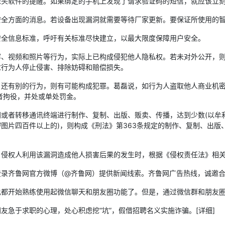
像头软件的提醒。如果绑定的手机上发现了请求验证码的短信，就应该立
方面的消息。若设备出现漏洞就需要等待厂家更新。要保证所使用的智
全信息标准，呼吁有关标准尽快建立，以最大限度保障用户安全。
视频和照片等行为，实际上已构成侵犯他人隐私权。若未对外公开，则
求行为人停止侵害、排除妨碍和赔偿损失。
有别的行为，则有可能构成犯罪。葛磊说，如行为人盗取他人商业机密
者拘役，并处或单处罚金。
者转移通讯终端进行制作、复制、出版、贩卖、传播，达到少数(以牟
图片四百件以上的)，则构成《刑法》第363条规定的制作、复制、出版
权人利用该漏洞造成他人损害后果的发生时，根据《侵权责任法》相关
齐鲁网官方微博（@齐鲁网）提供新闻线索。齐鲁网广告热线，诚邀合
始熟练使用起微信聊天和朋友圈功能了。但是，通过微信群和朋友圈，信息
于求职的心理，处心积虑挖“坑”，假借招聘名义实施诈骗。[详细]