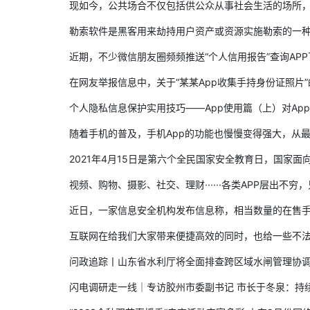
现如今，公共场合不仅包括供公众从事社会生活的场所，还可
勒索软件是黑客用来劫持用户资产或资源实施勒索的一种恶意
近期，不少微信朋友圈频频推送“个人信用报告”查询APP下载
在网友举报信息中，关于“某某App收集手持身份证照片”的
个人隐私信息保护实用技巧——App使用篇（上）对App从
随着手机的普及，手机App的功能也慢慢变得强大，从最基本
2021年4月15日是第六个全民国家安全教育日，国家面向社
视频、购物、摄影、社交、理财······各类APP层出不穷，
近日，一家信息安全机构发布信息称，相当数量的在售手机号码
互联网在给我们大家带来便捷高效的同时，也给一些不法分子
问政追踪丨山东省水利厅将全面排查跨区域水闸管理协调不
闪电调研走一线｜专访胶州市委副书记 市长于冬泉：持续