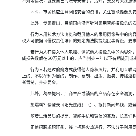
不对等情况，就要自己的账号安全了。另外，要及时关注摄
同时，市民还应注意网络安全的资讯，关注智能摄像头安全
此外，专家提出，目前国内没有针对家用智能摄像头的安
行为人用技术方法浏览和截屏他人的家用摄像头中的内容、
权人可依据《侵权责任法》的规定向法院提起民事诉讼，要
若行为人在侵入他人电脑、浏览他人摄像头中的内容外，还
成损失数额在50万元以上的，应当判处三年以下有期徒刑或
行为人若通过偷窥方式获得他人隐私照片，并利用互联网或
上的；不以牟利为目的，制作、复制、出版、贩卖、传播淫秽
者管制，并处罚金。
此外，葛磊提出，厂商生产或销售的产品存在安全漏洞，侵
想爆料？请登录《阳光连线》（）、拨打新闻热线，或登录
随着生活品质的提高、智能手机和微信的普及，长辈们也都开
正值招聘求职旺季，线上招聘火热进行，不法分子利用网友急