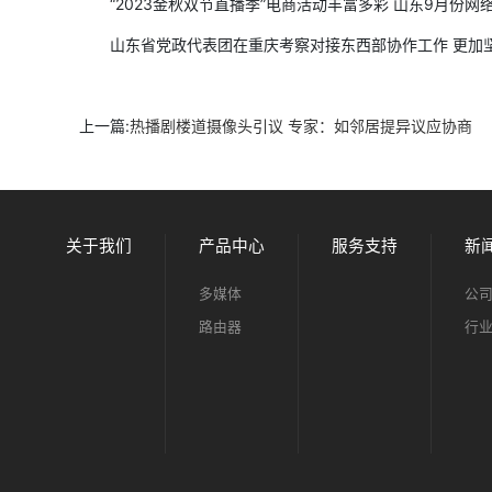
“2023金秋双节直播季”电商活动丰富多彩 山东9月份网络
山东省党政代表团在重庆考察对接东西部协作工作 更加坚
上一篇:
热播剧楼道摄像头引议 专家：如邻居提异议应协商
关于我们
产品中心
服务支持
新
多媒体
公
路由器
行