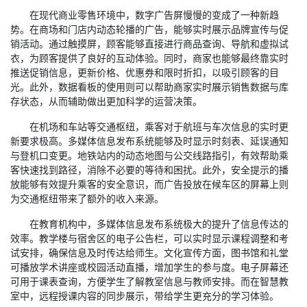
在现代商业零售环境中，数字广告屏慢慢的变成了一种新趋
势。在商场和门店内动态轮播的广告，能够实时展示品牌宣传与促
销活动。通过触摸屏，顾客能够直接进行商品查询、导航和虚拟试
衣，为顾客提供了良好的互动体验。同时，商家也能够最终靠实时
推送促销信息，更新价格、优惠券和限时折扣，以吸引顾客的目
光。此外，数据看板的使用则可以帮助商家实时展示销售数据与库
存状态，从而辅助做出更加科学的运营决策。
在机场和车站等交通枢纽，乘客对于航班与车次信息的实时更
新要求极高。多媒体信息发布系统能够及时显示时刻表、延误通知
与登机口变更。地铁站内的动态地图与公交线路指引，有效帮助乘
客快速找到路径，消除不必要的等待和困扰。此外，安全提示的播
放能够有效提升乘客的安全意识，而广告投放在候车区的屏幕上则
为交通枢纽带来了额外的收入来源。
在教育机构中，多媒体信息发布系统极大的提升了信息传达的
效率。教学楼与宿舍区的电子公告栏，可以实时显示课程调整和考
试安排，确保信息及时传达给师生。文化宣传方面，图书馆和礼堂
可播放学术讲座或校园活动直播，增加学生的参与度。电子屏幕还
可用于课表查询，方便学生了解教室信息与教师安排。而在智慧教
室中，远程授课内容的同步展示，带给学生更充分的学习体验。