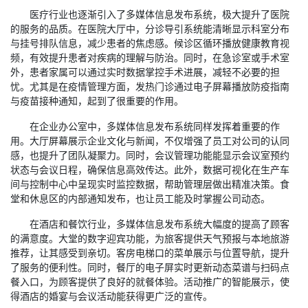
医疗行业也逐渐引入了多媒体信息发布系统，极大提升了医院
的服务的品质。在医院大厅中，分诊导引系统能清晰显示科室分布
与挂号排队信息，减少患者的焦虑感。候诊区循环播放健康教育视
频，有效提升患者对疾病的理解与防治。同时，在急诊室或手术室
外，患者家属可以通过实时数据掌控手术进展，减轻不必要的担
忧。尤其是在疫情管理方面，发热门诊通过电子屏幕播放防疫指南
与疫苗接种通知，起到了很重要的作用。
在企业办公室中，多媒体信息发布系统同样发挥着重要的作
用。大厅屏幕展示企业文化与新闻，不仅增强了员工对公司的认同
感，也提升了团队凝聚力。同时，会议管理功能能显示会议室预约
状态与会议日程，确保信息高效传达。此外，数据可视化在生产车
间与控制中心中呈现实时监控数据，帮助管理层做出精准决策。食
堂和休息区的内部通知发布，也让员工能及时掌握公司动态。
在酒店和餐饮行业，多媒体信息发布系统大幅度的提高了顾客
的满意度。大堂的数字迎宾功能，为旅客提供天气预报与本地旅游
推荐，让其感受到亲切。客房电梯口的菜单展示与位置导航，提升
了服务的便利性。同时，餐厅的电子屏实时更新动态菜谱与扫码点
餐入口，为顾客提供了良好的就餐体验。活动推广的智能展示，使
得酒店的婚宴与会议活动能获得更广泛的宣传。