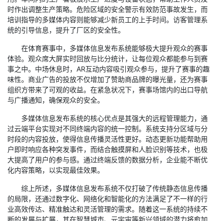
时作出调整生产策略。危险区域的安全警示有效防范事故发生，而
培训指导的多媒体内容则能够减少新员工的上手时间。访客管理系
统的引导信息，提升了厂区的安全性。
在体育赛事中，多媒体信息发布系统能够极大提升观众的赛事
体验。观众席大屏实时回放与比分统计，让每位观众都能参与到赛
事之中。中场休息时，AR互动内容吸引观众参与，提升了赛事的趣
味性。商业广告的投放不仅增加了赞助商品牌的曝光量，还为赛事
组织方带来了可观的收益。在紧急状况下，赛事场馆内的出口导航
与广播通知，确保观众的安全。
多媒体信息发布系统的核心优点是其强大的远程管理能力，通
过云端平台实现对不同终端内容的统一控制。系统支持分区域与分
时段的内容投放，使得信息传播灵活性更好。动态更新功能帮助用
户即时响应各种突发事件，而结合触摸屏和人脸识别等技术，也极
大提高了用户的参与感。通过终端反馈的数据分析，企业能不断优
化内容策略，以实现最佳效果。
综上所述，多媒体信息发布系统不仅打破了传统静态信息传播
的局限，还通过数字化、网络化和智能化的方法满足了不一样的行
业高效传达、精准触达和灵活管理的需求。随着这一系统的持续不
断的发展与扩展，其在智慧城市、元宇宙等新兴领域的潜力将愈加