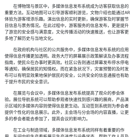
在博物馆与景区中，多媒体信息发布系统成为访客获取信息的
重要方法。互动地图可以引导游客顺利游览，文物介绍也能通过AR
体验为游客增添乐趣。演出信息的实时更新，确保游客及时掌握节
目信息与票务情况。在此过程中，游客服务的信息发布，更是提升
了游览的安全感与满意度，文化传播活动的快速推送，也让游客更
多地了解历史与当地文化。
在政府机构与社区的公共服务中，多媒体信息发布系统的应用
使得信息传播更加透明。政务大厅的屏幕展示政策解读及办事流程
指南，使民众在办事时更高效。社区公告则通过屏幕发布停水停电
等通知，确保居民的知情权。而在紧急状况下，灾害预警的及时发
布可以有明显效果地保护居民的安全，公共安全的信息通报也有助
于提升市民的安全意识。
在展览与会议中，多媒体信息发布系统提高了观众的参会体
验。展位导航系统可以帮助参观者快速找到感兴趣的展商，产品演
示区域的多媒体内容则使得信息更生动。互动签到系统则为参会者
提供个性化的信息展示。此外，主会场与分会场的内容直播，让更
多的参会者能去参加了，提高会议的影响力。
在工业与制造领域，多媒体信息发布系统同样有着重要的作
用。车间内的生产看板展示生产进度与设备状态，帮助工作人员及