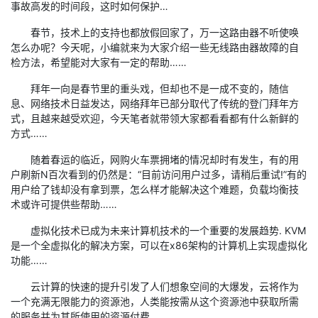
事故高发的时间段，这时如何保护…
春节，技术上的支持也都放假回家了，万一这路由器不听使唤
怎么办呢？今天呢，小编就来为大家介绍一些无线路由器故障的自
检方法，希望能对大家有一定的帮助……
拜年一向是春节里的重头戏，但却也不是一成不变的，随信
息、网络技术日益发达，网络拜年已部分取代了传统的登门拜年方
式，且越来越受欢迎，今天笔者就带领大家都看看都有什么新鲜的
方式……
随着春运的临近，网购火车票拥堵的情况却时有发生，有的用
户刷新N百次看到的仍然是：“目前访问用户过多，请稍后重试!”有的
用户给了钱却没有拿到票，怎么样才能解决这个难题，负载均衡技
术或许可提供些帮助……
虚拟化技术已成为未来计算机技术的一个重要的发展趋势. KVM
是一个全虚拟化的解决方案，可以在x86架构的计算机上实现虚拟化
功能……
云计算的快速的提升引发了人们想象空间的大爆发，云将作为
一个充满无限能力的资源池，人类能按需从这个资源池中获取所需
的服务并为其所使用的资源付费……