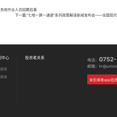
业务岗作业人员招聘启事
下一篇:
“七地一屏一通道”系列政策解读新闻发布会——全国现
闻中心
投资者关系
0752
电话：
邮箱：hr@unionm
司新闻
业新闻
米乐体育app